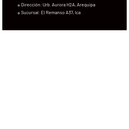
Dirección: Urb. Aurora H2A, Arequipa
Sucursal: El Remanso A37, Ica